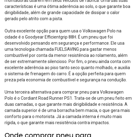
montadoras usarem em seus veículos de fábrica. Uma das suas
características é uma ótima aderência ao solo, o que garante boa
dirigibilidade, além de grande capacidade de dissipar o calor
gerado pelo atrito com a pista.
Outra excelente opção para quem usa o Volkswagen Polo na
cidade é o
Goodyear Efficientgrip 88H
. É um pneu que foi
desenvolvido pensando em segurança e performance. Ele usa
uma tecnologia chamada FUELSAVING para
gastar menos
combustível
por conta da menor resistência ao rolamento, além
de ser extremamente silencioso. Por fim, o pneu ainda conta com
excelente aderência ao piso tanto seco quanto molhado, e auxilia
o sistema de frenagem do carro. É a opção perfeita para quem
preza pela economia de combustível e segurança na condução.
Uma terceira alternativa para comprar pneu para Volkswagen
Polo é o
Cordiant Road Runner PS1
. Trata-se de um pneu feito em
duas camadas, o que garante mais dirigibilidade e resistência. A
camada superior é de uma borracha bem macia, o que gera mais
conforto para o motorista. Já a camada interna é muito mais
rígida, o que garante mais resistência contra impactos.
Onde comprar pneu para