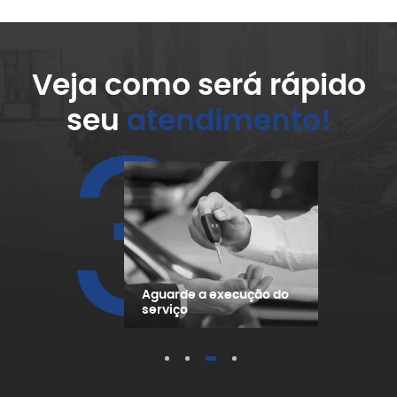
Veja como será rápido
seu
atendimento!
3
Aguarde a execução do
serviço
1
2
3
4