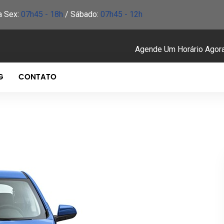
a Sex:
07h45 - 18h
/ Sábado:
07h45 - 12h
Agende Um Horário Agor
G
CONTATO