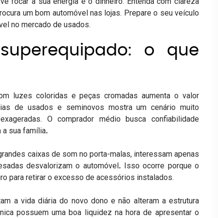
e focar a sua energia e o dinheiro. Entenda com clareza
rocura um bom automóvel nas lojas. Prepare o seu veículo
sível no mercado de usados.
 superequipado: o que
com luzes coloridas e peças cromadas aumenta o valor
nárias de usados e seminovos mostra um cenário muito
exageradas. O
comprador médio busca confiabilidade
 a sua família
.
grandes caixas de som no porta-malas, interessam apenas
pesadas desvalorizam o automóvel
.
Isso ocorre porque o
o para retirar o excesso de acessórios instalados.
itam a vida diária do novo dono e não alteram a estrutura
ônica possuem uma boa liquidez na hora de apresentar o