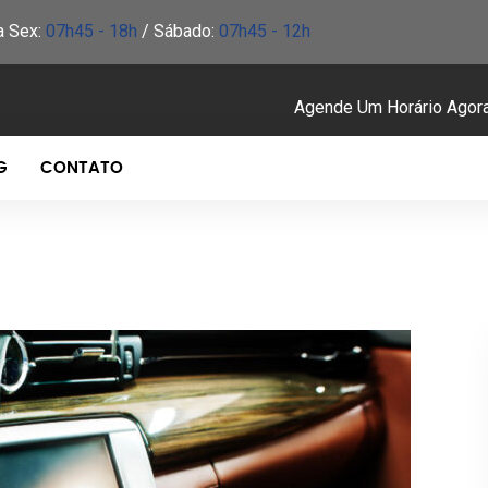
a Sex:
07h45 - 18h
/ Sábado:
07h45 - 12h
Agende Um Horário Agor
G
CONTATO