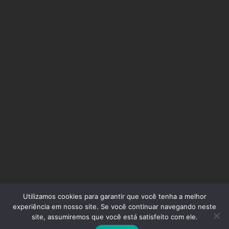
Utilizamos cookies para garantir que você tenha a melhor
Inside Digital - Agência de Marketing Digital
experiência em nosso site. Se você continuar navegando neste
site, assumiremos que você está satisfeito com ele.
ORÇAMENTO RÁPIDO