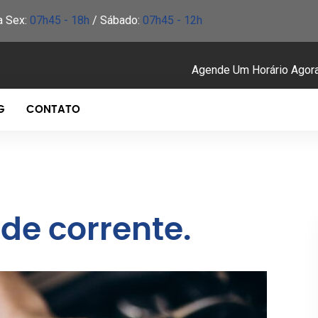
a Sex:
07h45 - 18h
/ Sábado:
07h45 - 12h
Agende Um Horário Agor
G
CONTATO
de corrente.